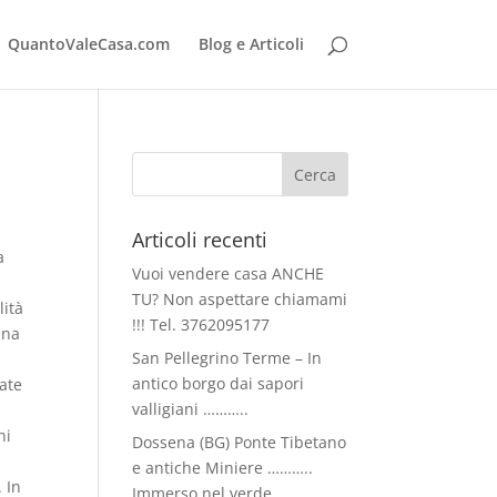
QuantoValeCasa.com
Blog e Articoli
Articoli recenti
a
Vuoi vendere casa ANCHE
TU? Non aspettare chiamami
lità
!!! Tel. 3762095177
una
San Pellegrino Terme – In
e
antico borgo dai sapori
cate
valligiani ………..
ni
Dossena (BG) Ponte Tibetano
e antiche Miniere ………..
. In
Immerso nel verde