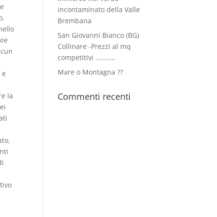
te
incontaminato della Valle
o.
Brembana
nello
San Giovanni Bianco (BG)
kie
Collinare -Prezzi al mq
alcun
competitivi ………..
Mare o Montagna ??
 e
Commenti recenti
re la
ei
ati
e
ato,
nti
di
tivo