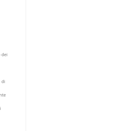
i
o dei
 di
ente
i