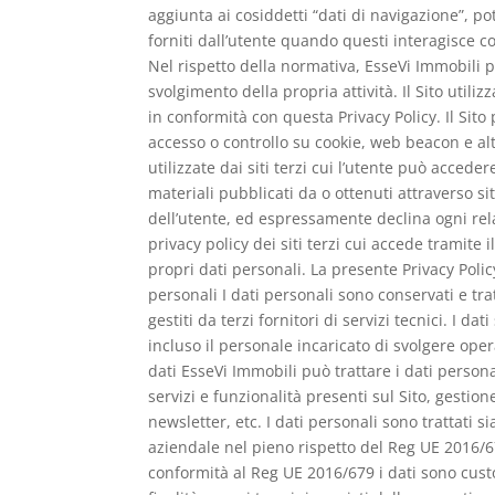
aggiunta ai cosiddetti “dati di navigazione”, 
forniti dall’utente quando questi interagisce con 
Nel rispetto della normativa, EsseVi Immobili po
svolgimento della propria attività. Il Sito utilizz
in conformità con questa Privacy Policy. Il Sito
accesso o controllo su cookie, web beacon e al
utilizzate dai siti terzi cui l’utente può accede
materiali pubblicati da o ottenuti attraverso sit
dell’utente, ed espressamente declina ogni relat
privacy policy dei siti terzi cui accede tramite 
propri dati personali. La presente Privacy Polic
personali I dati personali sono conservati e tra
gestiti da terzi fornitori di servizi tecnici. I 
incluso il personale incaricato di svolgere ope
dati EsseVi Immobili può trattare i dati personal
servizi e funzionalità presenti sul Sito, gestion
newsletter, etc. I dati personali sono trattati
aziendale nel pieno rispetto del Reg UE 2016/679
conformità al Reg UE 2016/679 i dati sono cust