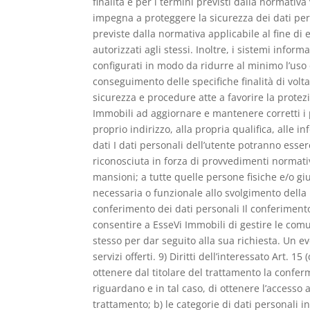
finalità e per i termini previsti dalla normativa
impegna a proteggere la sicurezza dei dati pers
previste dalla normativa applicabile al fine di ev
autorizzati agli stessi. Inoltre, i sistemi infor
configurati in modo da ridurre al minimo l’uso di 
conseguimento delle specifiche finalità di volta
sicurezza e procedure atte a favorire la protezi
Immobili ad aggiornare e mantenere corretti i 
proprio indirizzo, alla propria qualifica, alle 
dati I dati personali dell’utente potranno essere 
riconosciuta in forza di provvedimenti normativi
mansioni; a tutte quelle persone fisiche e/o g
necessaria o funzionale allo svolgimento della no
conferimento dei dati personali Il conferimento
consentire a EsseVi Immobili di gestire le comun
stesso per dar seguito alla sua richiesta. Un e
servizi offerti. 9) Diritti dell’interessato Art. 15 (
ottenere dal titolare del trattamento la confer
riguardano e in tal caso, di ottenere l’accesso a
trattamento; b) le categorie di dati personali in 