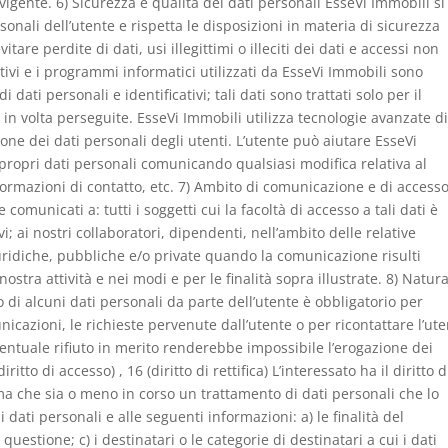
 vigente. 6) Sicurezza e qualità dei dati personali EsseVi Immobili si
onali dell’utente e rispetta le disposizioni in materia di sicurezza
itare perdite di dati, usi illegittimi o illeciti dei dati e accessi non
mativi e i programmi informatici utilizzati da EsseVi Immobili sono
dati personali e identificativi; tali dati sono trattati solo per il
 in volta perseguite. EsseVi Immobili utilizza tecnologie avanzate d
one dei dati personali degli utenti. L’utente può aiutare EsseVi
propri dati personali comunicando qualsiasi modifica relativa al
informazioni di contatto, etc. 7) Ambito di comunicazione e di access
comunicati a: tutti i soggetti cui la facoltà di accesso a tali dati è
; ai nostri collaboratori, dipendenti, nell’ambito delle relative
iuridiche, pubbliche e/o private quando la comunicazione risulti
stra attività e nei modi e per le finalità sopra illustrate. 8) Natura
 di alcuni dati personali da parte dell’utente è obbligatorio per
icazioni, le richieste pervenute dall’utente o per ricontattare l’ut
ventuale rifiuto in merito renderebbe impossibile l’erogazione dei
diritto di accesso) , 16 (diritto di rettifica) L’interessato ha il diritto d
ma che sia o meno in corso un trattamento di dati personali che lo
i dati personali e alle seguenti informazioni: a) le finalità del
questione; c) i destinatari o le categorie di destinatari a cui i dati