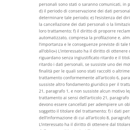
personali sono stati o saranno comunicati, in pa
d) il periodo di conservazione dei dati personali
determinare tale periodo; e) l’esistenza del diri
la cancellazione dei dati personali o la limitaz
loro trattamento; f) il diritto di proporre recla
automatizzato, compresa la profilazione e, almen
l’importanza e le conseguenze previste di tale tr
all’oblio») L’interessato ha il diritto di ottener
riguardano senza ingiustificato ritardo e il tito
ritardo i dati personali, se sussiste uno dei mo
finalità per le quali sono stati raccolti o altrime
trattamento conformemente all’articolo 6, paragra
sussiste altro fondamento giuridico per il tratt
21, paragrafo 1, e non sussiste alcun motivo l
trattamento ai sensi dell’articolo 21, paragrafo 2
devono essere cancellati per adempiere un obbl
soggetto il titolare del trattamento; f) i dati pe
dell’informazione di cui all’articolo 8, paragra
L’interessato ha il diritto di ottenere dal tito