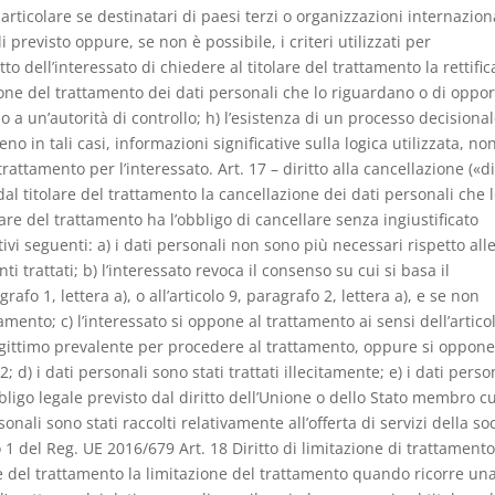
rticolare se destinatari di paesi terzi o organizzazioni internaziona
 previsto oppure, se non è possibile, i criteri utilizzati per
tto dell’interessato di chiedere al titolare del trattamento la rettific
ione del trattamento dei dati personali che lo riguardano o di oppor
mo a un’autorità di controllo; h) l’esistenza di un processo decisiona
o in tali casi, informazioni significative sulla logica utilizzata, n
attamento per l’interessato. Art. 17 – diritto alla cancellazione («di
e dal titolare del trattamento la cancellazione dei dati personali che 
lare del trattamento ha l’obbligo di cancellare senza ingiustificato
tivi seguenti: a) i dati personali non sono più necessari rispetto all
nti trattati; b) l’interessato revoca il consenso su cui si basa il
fo 1, lettera a), o all’articolo 9, paragrafo 2, lettera a), e se non
amento; c) l’interessato si oppone al trattamento ai sensi dell’artico
egittimo prevalente per procedere al trattamento, oppure si oppone
; d) i dati personali sono stati trattati illecitamente; e) i dati perso
igo legale previsto dal diritto dell’Unione o dello Stato membro cu
rsonali sono stati raccolti relativamente all’offerta di servizi della so
fo 1 del Reg. UE 2016/679 Art. 18 Diritto di limitazione di trattament
lare del trattamento la limitazione del trattamento quando ricorre un