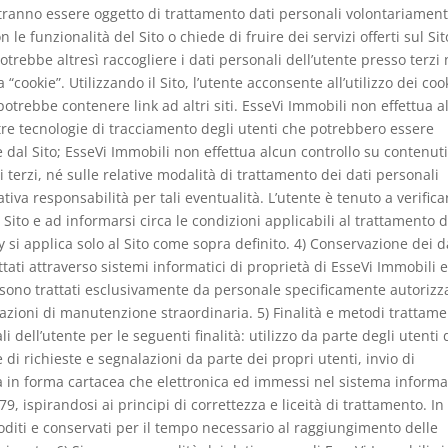
potranno essere oggetto di trattamento dati personali volontariamen
le funzionalità del Sito o chiede di fruire dei servizi offerti sul Sit
trebbe altresì raccogliere i dati personali dell’utente presso terzi 
a “cookie”. Utilizzando il Sito, l’utente acconsente all’utilizzo dei coo
 potrebbe contenere link ad altri siti. EsseVi Immobili non effettua 
tre tecnologie di tracciamento degli utenti che potrebbero essere
re dal Sito; EsseVi Immobili non effettua alcun controllo su contenuti
i terzi, né sulle relative modalità di trattamento dei dati personali
iva responsabilità per tali eventualità. L’utente è tenuto a verifica
il Sito e ad informarsi circa le condizioni applicabili al trattamento d
y si applica solo al Sito come sopra definito. 4) Conservazione dei d
ttati attraverso sistemi informatici di proprietà di EsseVi Immobili 
dati sono trattati esclusivamente da personale specificamente autorizz
razioni di manutenzione straordinaria. 5) Finalità e metodi trattame
i dell’utente per le seguenti finalità: utilizzo da parte degli utenti 
e di richieste e segnalazioni da parte dei propri utenti, invio di
 sia in forma cartacea che elettronica ed immessi nel sistema informa
, ispirandosi ai principi di correttezza e liceità di trattamento. In
oditi e conservati per il tempo necessario al raggiungimento delle