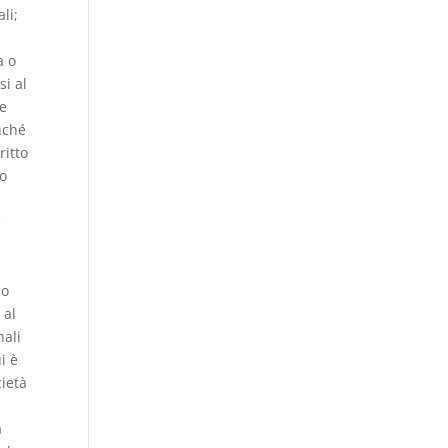
li;
a o
si al
le
onché
ritto
lo
e
lo
 al
nali
i è
cietà
o
a