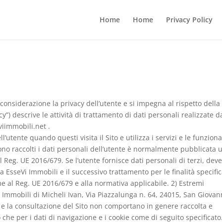
Home
Home
Privacy Policy
considerazione la privacy dell’utente e si impegna al rispetto della
cy”) descrive le attività di trattamento di dati personali realizzate d
viimmobili.net .
’utente quando questi visita il Sito e utilizza i servizi e le funziona
 sono raccolti i dati personali dell’utente è normalmente pubblicata 
el Reg. UE 2016/679. Se l’utente fornisce dati personali di terzi, dev
 EsseVi Immobili e il successivo trattamento per le finalità specifi
me al Reg. UE 2016/679 e alla normativa applicabile. 2) Estremi
Vi Immobili di Micheli Ivan, Via Piazzalunga n. 64, 24015, San Giovan
ita e la consultazione del Sito non comportano in genere raccolta e
 che per i dati di navigazione e i cookie come di seguito specificato