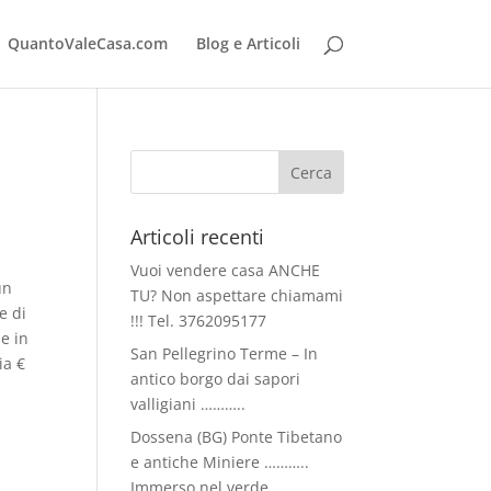
QuantoValeCasa.com
Blog e Articoli
Articoli recenti
Vuoi vendere casa ANCHE
un
TU? Non aspettare chiamami
e di
!!! Tel. 3762095177
e in
San Pellegrino Terme – In
ia €
antico borgo dai sapori
valligiani ………..
Dossena (BG) Ponte Tibetano
e antiche Miniere ………..
Immerso nel verde