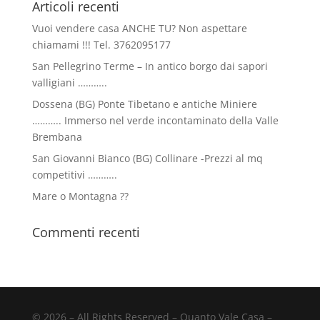
Articoli recenti
Vuoi vendere casa ANCHE TU? Non aspettare
chiamami !!! Tel. 3762095177
San Pellegrino Terme – In antico borgo dai sapori
valligiani ………..
Dossena (BG) Ponte Tibetano e antiche Miniere
……….. Immerso nel verde incontaminato della Valle
Brembana
San Giovanni Bianco (BG) Collinare -Prezzi al mq
competitivi ………..
Mare o Montagna ??
Commenti recenti
©
2026
– All Rights Reserved – Quanto Vale Casa –