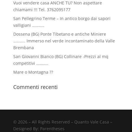
Vuoi vendere casa ANCHE TU? Non aspettare
chiamami !!! Tel. 3762095177
San Pellegrino Terme – In antico borgo dai sapori
valligiani ………..
Dossena (BG) Ponte Tibetano e antiche Miniere
……….. Immerso nel verde incontaminato della Valle
Brembana
San Giovanni Bianco (BG) Collinare -Prezzi al mq
competitivi ………..
Mare o Montagna ??
Commenti recenti
©
2026
– All Rights Reserved – Quanto Vale Casa –
Designed By:
Parentheses