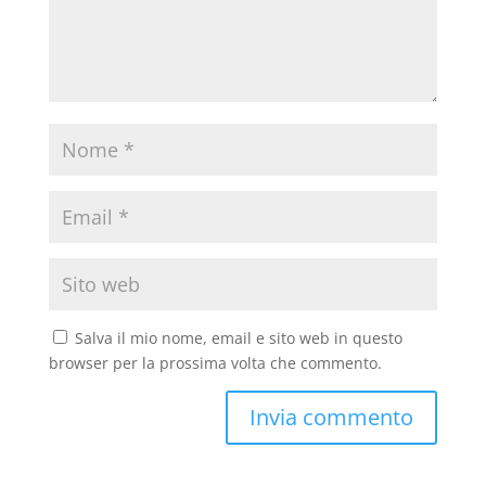
Salva il mio nome, email e sito web in questo
browser per la prossima volta che commento.