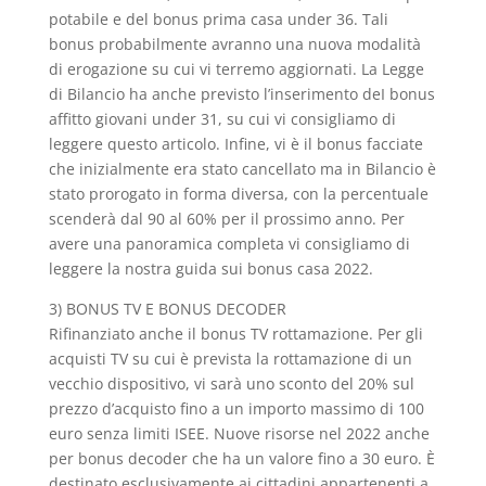
potabile e del bonus prima casa under 36. Tali
bonus probabilmente avranno una nuova modalità
di erogazione su cui vi terremo aggiornati. La Legge
di Bilancio ha anche previsto l’inserimento deI bonus
affitto giovani under 31, su cui vi consigliamo di
leggere questo articolo. Infine, vi è il bonus facciate
che inizialmente era stato cancellato ma in Bilancio è
stato prorogato in forma diversa, con la percentuale
scenderà dal 90 al 60% per il prossimo anno. Per
avere una panoramica completa vi consigliamo di
leggere la nostra guida sui bonus casa 2022.
3) BONUS TV E BONUS DECODER
Rifinanziato anche il bonus TV rottamazione. Per gli
acquisti TV su cui è prevista la rottamazione di un
vecchio dispositivo, vi sarà uno sconto del 20% sul
prezzo d’acquisto fino a un importo massimo di 100
euro senza limiti ISEE. Nuove risorse nel 2022 anche
per bonus decoder che ha un valore fino a 30 euro. È
destinato esclusivamente ai cittadini appartenenti a