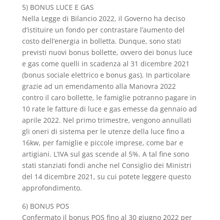
5) BONUS LUCE E GAS
Nella Legge di Bilancio 2022, il Governo ha deciso
d’istituire un fondo per contrastare l’aumento del
costo dell’energia in bolletta. Dunque, sono stati
previsti nuovi bonus bollette, ovvero dei bonus luce
e gas come quelli in scadenza al 31 dicembre 2021
(bonus sociale elettrico e bonus gas). In particolare
grazie ad un emendamento alla Manovra 2022
contro il caro bollette, le famiglie potranno pagare in
10 rate le fatture di luce e gas emesse da gennaio ad
aprile 2022. Nel primo trimestre, vengono annullati
gli oneri di sistema per le utenze della luce fino a
16kw, per famiglie e piccole imprese, come bar e
artigiani. L’IVA sul gas scende al 5%. A tal fine sono
stati stanziati fondi anche nel Consiglio dei Ministri
del 14 dicembre 2021, su cui potete leggere questo
approfondimento.
6) BONUS POS
Confermato il bonus POS fino al 30 giugno 2022 per