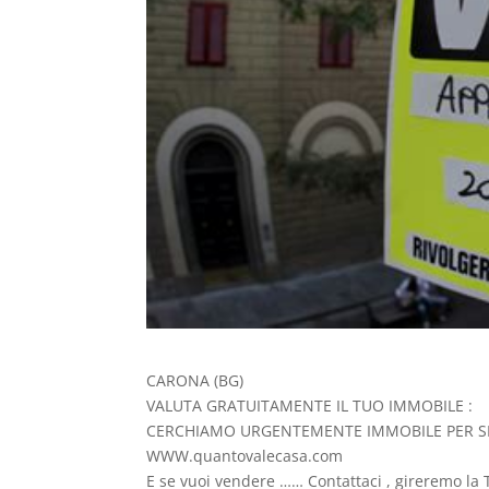
CARONA (BG)
VALUTA GRATUITAMENTE IL TUO IMMOBILE :
CERCHIAMO URGENTEMENTE IMMOBILE PER SE
WWW.quantovalecasa.com
E se vuoi vendere …… Contattaci , gireremo la T