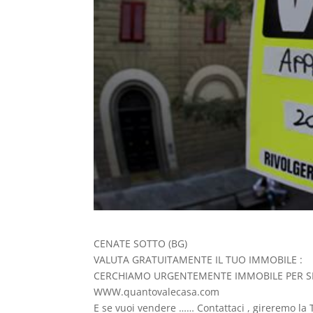
CENATE SOTTO (BG)
VALUTA GRATUITAMENTE IL TUO IMMOBILE :
CERCHIAMO URGENTEMENTE IMMOBILE PER SE
WWW.quantovalecasa.com
E se vuoi vendere …… Contattaci , gireremo la T