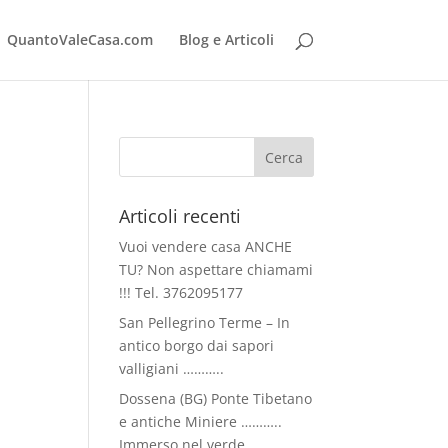
QuantoValeCasa.com
Blog e Articoli
Articoli recenti
Vuoi vendere casa ANCHE
TU? Non aspettare chiamami
!!! Tel. 3762095177
San Pellegrino Terme – In
antico borgo dai sapori
valligiani ………..
Dossena (BG) Ponte Tibetano
e antiche Miniere ………..
Immerso nel verde