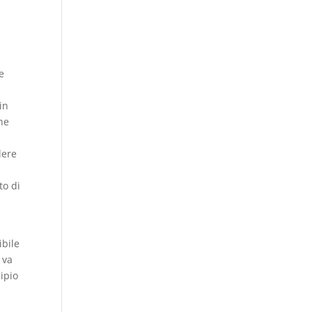
e
in
che
dere
l
to di
ibile
 va
ipio