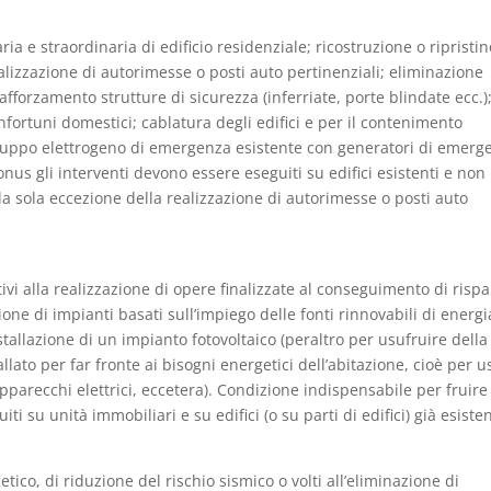
a e straordinaria di edificio residenziale; ricostruzione o ripristin
lizzazione di autorimesse o posti auto pertinenziali; eliminazione
rafforzamento strutture di sicurezza (inferriate, porte blindate ecc.)
nfortuni domestici; cablatura degli edifici e per il contenimento
gruppo elettrogeno di emergenza esistente con generatori di emerg
nus gli interventi devono essere eseguiti su edifici esistenti e non
a sola eccezione della realizzazione di autorimesse o posti auto
tivi alla realizzazione di opere finalizzate al conseguimento di risp
ione di impianti basati sull’impiego delle fonti rinnovabili di energi
nstallazione di un impianto fotovoltaico (peraltro per usufruire della
llato per far fronte ai bisogni energetici dell’abitazione, cioè per u
pparecchi elettrici, eccetera). Condizione indispensabile per fruire
ti su unità immobiliari e su edifici (o su parti di edifici) già esisten
tico, di riduzione del rischio sismico o volti all’eliminazione di