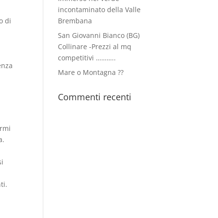
incontaminato della Valle
o di
Brembana
San Giovanni Bianco (BG)
;
Collinare -Prezzi al mq
competitivi ………..
enza
Mare o Montagna ??
Commenti recenti
armi
a.
si
ti.