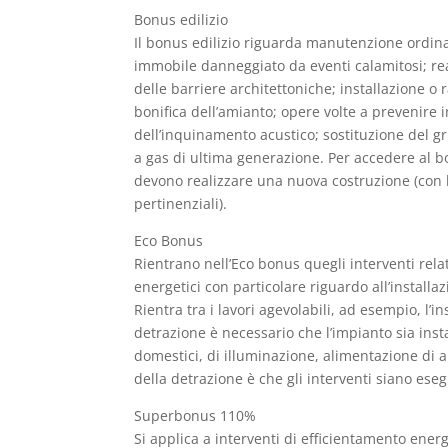
Bonus edilizio
Il bonus edilizio riguarda manutenzione ordinari
immobile danneggiato da eventi calamitosi; rea
delle barriere architettoniche; installazione o 
bonifica dell’amianto; opere volte a prevenire i
dell’inquinamento acustico; sostituzione del 
a gas di ultima generazione. Per accedere al bo
devono realizzare una nuova costruzione (con l
pertinenziali).
Eco Bonus
Rientrano nell’Eco bonus quegli interventi rela
energetici con particolare riguardo all’installaz
Rientra tra i lavori agevolabili, ad esempio, l’i
detrazione è necessario che l’impianto sia insta
domestici, di illuminazione, alimentazione di a
della detrazione è che gli interventi siano esegui
Superbonus 110%
Si applica a interventi di efficientamento energe