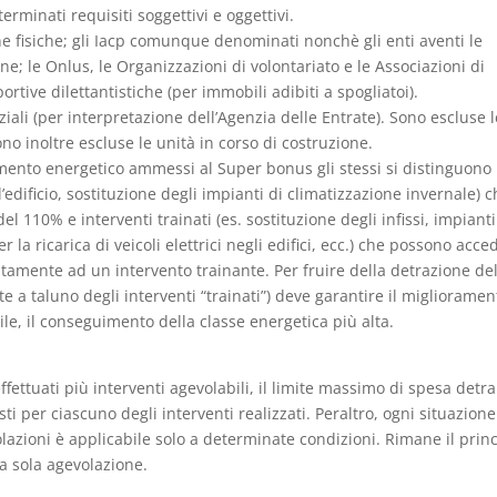
erminati requisiti soggettivi e oggettivi.
e fisiche; gli Iacp comunque denominati nonchè gli enti aventi le
ione; le Onlus, le Organizzazioni di volontariato e le Associazioni di
rtive dilettantistiche (per immobili adibiti a spogliatoi).
iali (per interpretazione dell’Agenzia delle Entrate). Sono escluse l
ono inoltre escluse le unità in corso di costruzione.
tamento energetico ammessi al Super bonus gli stessi si distinguono 
l’edificio, sostituzione degli impianti di climatizzazione invernale) 
l 110% e interventi trainati (es. sostituzione degli infissi, impianti
er la ricarica di veicoli elettrici negli edifici, ecc.) che possono acce
tamente ad un intervento trainante. Per fruire della detrazione de
 a taluno degli interventi “trainati”) deve garantire il miglioramen
le, il conseguimento della classe energetica più alta.
ettuati più interventi agevolabili, il limite massimo di spesa detra
ti per ciascuno degli interventi realizzati. Peraltro, ogni situazione
lazioni è applicabile solo a determinate condizioni. Rimane il princ
na sola agevolazione.