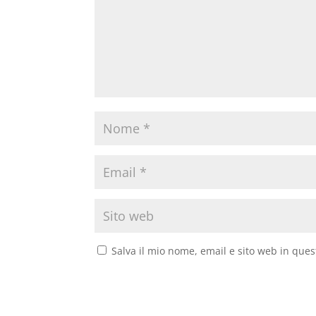
Salva il mio nome, email e sito web in que