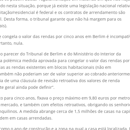
do nesta situação, porque já existe uma legislação nacional relativ
itação/residencial é federal e os contratos de arrendamento são
al. Desta forma, o tribunal garante que não há margem para os
is).
ue congela o valor das rendas por cinco anos em Berlim é incompatí
tanto, nula.
o parecer do Tribunal de Berlim e do Ministério do Interior da
a polémica medida aprovada para congelar o valor das rendas por
todas as rendas existentes em blocos habitacionais (não em
 também não poderiam ser de valor superior ao cobrado anteriorme
cia de uma cláusula de revisão retroativa dos valores de renda
e geral ainda pode definir”.
to para cinco anos, fixava o preço máximo em 9,80 euros por metro
 mercado, e também com efeitos retroativos, obrigando os senhori
inquilinos. A medida abrange cerca de 1,5 milhões de casas na capi
idem em casas arrendadas.
mo o ano de construção e a zona na qual a casa está localizada. 