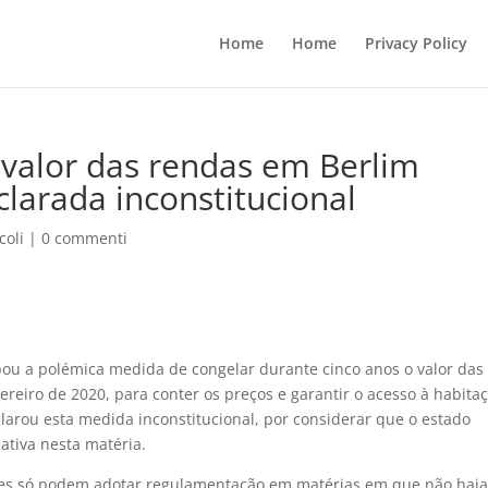
Home
Home
Privacy Policy
 valor das rendas em Berlim
larada inconstitucional
coli
|
0 commenti
ou a polémica medida de congelar durante cinco anos o valor das
reiro de 2020, para conter os preços e garantir o acesso à habita
clarou esta medida inconstitucional, por considerar que o estado
ativa nesta matéria.
iões só podem adotar regulamentação em matérias em que não haj