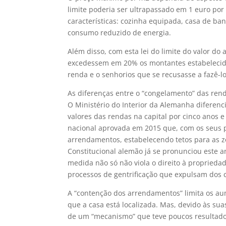
limite poderia ser ultrapassado em 1 euro por
características: cozinha equipada, casa de ba
consumo reduzido de energia.
Além disso, com esta lei do limite do valor d
excedessem em 20% os montantes estabelecidos
renda e o senhorios que se recusasse a fazê-l
As diferenças entre o “congelamento” das ren
O Ministério do Interior da Alemanha diferenci
valores das rendas na capital por cinco anos 
nacional aprovada em 2015 que, com os seus pr
arrendamentos, estabelecendo tetos para as zo
Constitucional alemão já se pronunciou este a
medida não só não viola o direito à propriedad
processos de gentrificação que expulsam dos 
A “contenção dos arrendamentos” limita os au
que a casa está localizada. Mas, devido às sua
de um “mecanismo” que teve poucos resultado