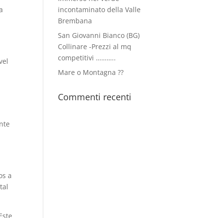
a
incontaminato della Valle
Brembana
San Giovanni Bianco (BG)
Collinare -Prezzi al mq
competitivi ………..
vel
Mare o Montagna ??
Commenti recenti
nte
os a
tal
Este