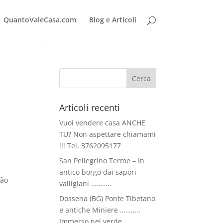
QuantoValeCasa.com
Blog e Articoli
Articoli recenti
Vuoi vendere casa ANCHE
TU? Non aspettare chiamami
!!! Tel. 3762095177
San Pellegrino Terme – In
antico borgo dai sapori
ção
valligiani ………..
Dossena (BG) Ponte Tibetano
e antiche Miniere ………..
a
Immerso nel verde