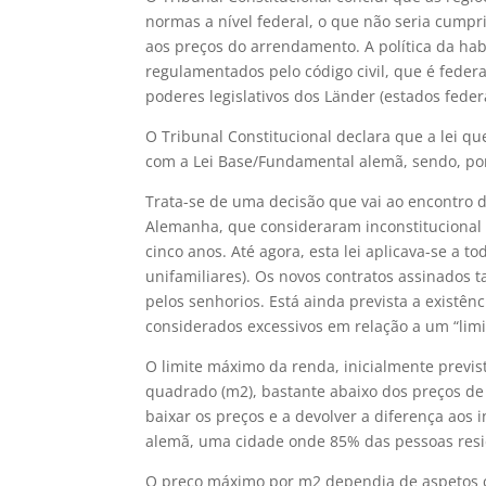
normas a nível federal, o que não seria cumpri
aos preços do arrendamento. A política da hab
regulamentados pelo código civil, que é feder
poderes legislativos dos Länder (estados federa
O Tribunal Constitucional declara que a lei q
com a Lei Base/Fundamental alemã, sendo, por
Trata-se de uma decisão que vai ao encontro d
Alemanha, que consideraram inconstitucional 
cinco anos. Até agora, esta lei aplicava-se a 
unifamiliares). Os novos contratos assinados
pelos senhorios. Está ainda prevista a existên
considerados excessivos em relação a um “limit
O limite máximo da renda, inicialmente previs
quadrado (m2), bastante abaixo dos preços de
baixar os preços e a devolver a diferença aos 
alemã, uma cidade onde 85% das pessoas res
O preço máximo por m2 dependia de aspetos co