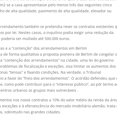
 m2 se a casa apresentasse pelo menos três das seguintes cinco
nho de alta qualidade, pavimento de alta qualidade, elevador ou
o arrendamento também se pretendia rever os contratos existentes 
 por lei. Nestes casos, o inquilino podia exigir uma redução da
o poderia ser multado até 500.000 euros.
das e a “contenção” dos arrendamentos em Berlim
a de forma qualitativa a proposta pioneira de Berlim de congelar 
e a “contenção dos arrendamentos” na cidade, uma lei do governo
oblemas de fiscalização e exceções, visa limitar os aumentos dos
nas “tensas” e fixando condições. Na verdade, o Tribunal
no a favor do “freio dos arrendamentos”. O acórdão defendeu que 
e, como pode contribuir para o “interesse público”, ao pôr termo a
centros urbanos os grupos mais vulneráveis .
mentos nos novos contratos a 10% do valor médio da renda da ár
s exceções e à efervescência do mercado imobiliário alemão, trata-
s, sobretudo nas grandes cidades.