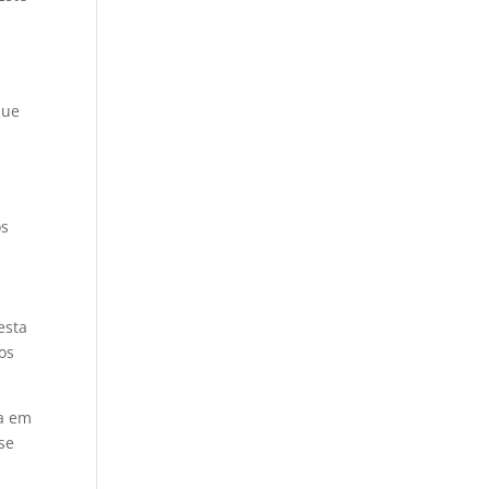
que
os
esta
os
ea em
se