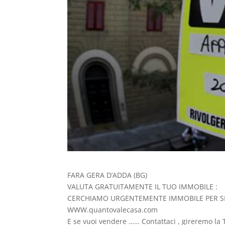
FARA GERA D’ADDA (BG)
VALUTA GRATUITAMENTE IL TUO IMMOBILE :
CERCHIAMO URGENTEMENTE IMMOBILE PER SE
WWW.quantovalecasa.com
E se vuoi vendere …… Contattaci , gireremo la T