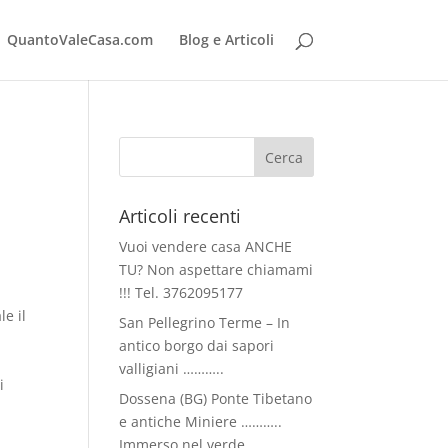
QuantoValeCasa.com
Blog e Articoli
Articoli recenti
Vuoi vendere casa ANCHE
TU? Non aspettare chiamami
!!! Tel. 3762095177
le il
San Pellegrino Terme – In
antico borgo dai sapori
valligiani ………..
i
Dossena (BG) Ponte Tibetano
e antiche Miniere ………..
Immerso nel verde